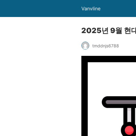
Vanvline
2025년 9월 
tmddnjs6788