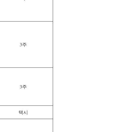
3주
3주
택시