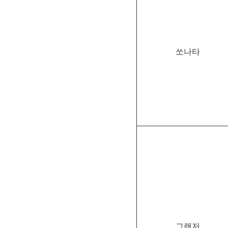
쏘나타
그랜저