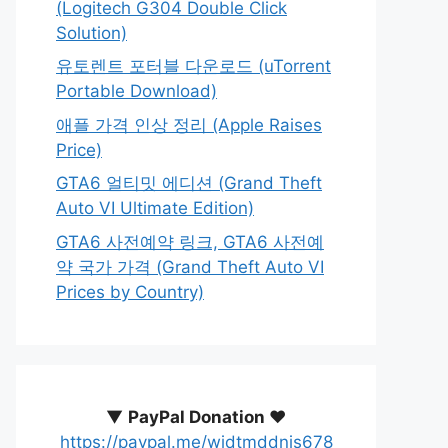
(Logitech G304 Double Click
Solution)
유토렌트 포터블 다운로드 (uTorrent
Portable Download)
애플 가격 인상 정리 (Apple Raises
Price)
GTA6 얼티밋 에디션 (Grand Theft
Auto VI Ultimate Edition)
GTA6 사전예약 링크, GTA6 사전예
약 국가 가격 (Grand Theft Auto VI
Prices by Country)
▼
PayPal Donation ♥️
https://paypal.me/wjdtmddnjs678