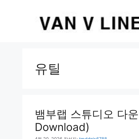
컨
텐
츠
로
건
너
뛰
기
유틸
뱀부랩 스튜디오 다운로드
Download)
4월 20, 2026
작성자:
tmddnjs6788