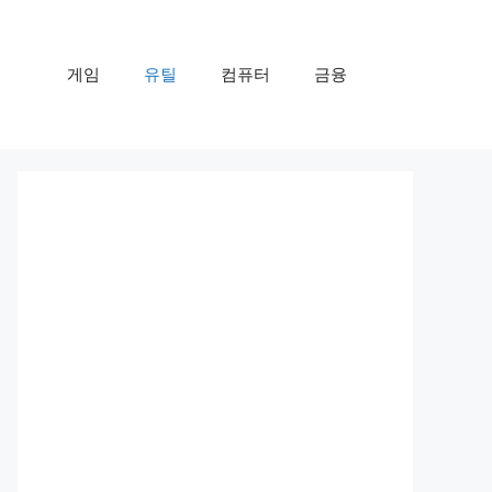
게임
유틸
컴퓨터
금융