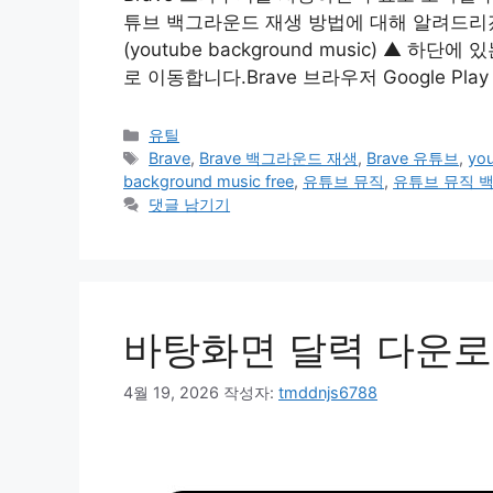
튜브 백그라운드 재생 방법에 대해 알려드리
(youtube background music) ▲ 
로 이동합니다.Brave 브라우저 Google Pl
카
유틸
테
태
Brave
,
Brave 백그라운드 재생
,
Brave 유튜브
,
yo
고
그
background music free
,
유튜브 뮤직
,
유튜브 뮤직 
리
댓글 남기기
바탕화면 달력 다운로드 
4월 19, 2026
작성자:
tmddnjs6788