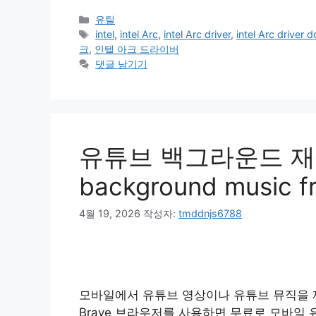
카
유틸
테
태
intel
,
intel Arc
,
intel Arc driver
,
intel Arc driver
고
그
크
,
인텔 아크 드라이버
리
댓글 남기기
유튜브 백그라운드 재생 
background music f
4월 19, 2026
작성자:
tmddnjs6788
모바일에서 유튜브 영상이나 유튜브 뮤직을 
Brave 브라우저를 사용하면 무료로 모바일