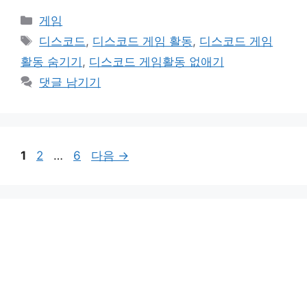
카
게임
테
태
디스코드
,
디스코드 게임 활동
,
디스코드 게임
고
그
활동 숨기기
,
디스코드 게임활동 없애기
리
댓글 남기기
페
페
페
1
2
…
6
다음
→
이
이
이
지
지
지