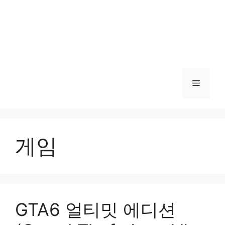
메
뉴
게임
GTA6 얼티밋 에디션