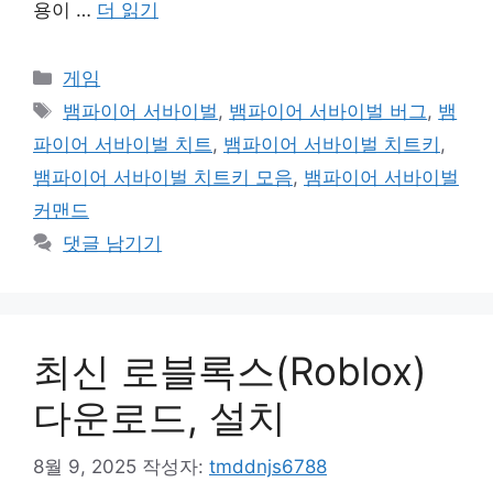
용이 …
더 읽기
카
게임
테
태
뱀파이어 서바이벌
,
뱀파이어 서바이벌 버그
,
뱀
고
그
파이어 서바이벌 치트
,
뱀파이어 서바이벌 치트키
,
리
뱀파이어 서바이벌 치트키 모음
,
뱀파이어 서바이벌
커맨드
댓글 남기기
최신 로블록스(Roblox)
다운로드, 설치
8월 9, 2025
작성자:
tmddnjs6788