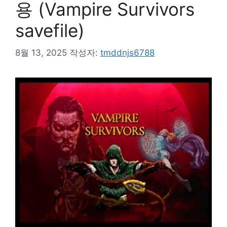
용 (Vampire Survivors
savefile)
8월 13, 2025
작성자:
tmddnjs6788