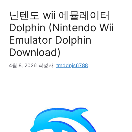
닌텐도 wii 에뮬레이터
Dolphin (Nintendo Wii
Emulator Dolphin
Download)
4월 8, 2026
작성자:
tmddnjs6788