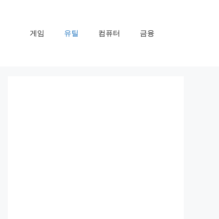
게임
유틸
컴퓨터
금융