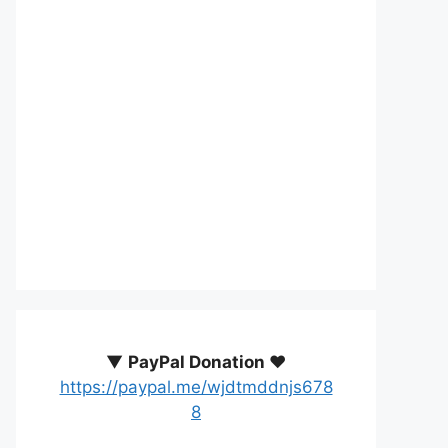
▼
PayPal Donation ♥️
https://paypal.me/wjdtmddnjs678
8