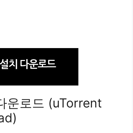
로드 (uTorrent
ad)