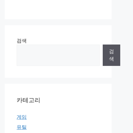
검색
검
색
카테고리
게임
유틸