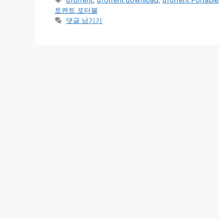
고
그
토렌트 포터블
리
댓글 남기기