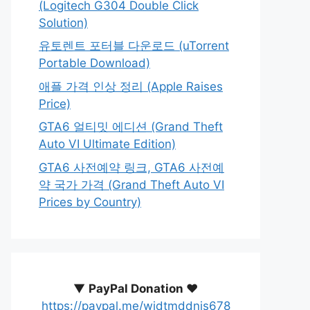
(Logitech G304 Double Click
Solution)
유토렌트 포터블 다운로드 (uTorrent
Portable Download)
애플 가격 인상 정리 (Apple Raises
Price)
GTA6 얼티밋 에디션 (Grand Theft
Auto VI Ultimate Edition)
GTA6 사전예약 링크, GTA6 사전예
약 국가 가격 (Grand Theft Auto VI
Prices by Country)
▼
PayPal Donation ♥️
https://paypal.me/wjdtmddnjs678