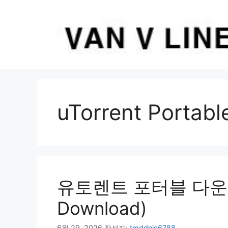
컨
텐
츠
로
건
너
뛰
기
uTorrent Portabl
유토렌트 포터블 다운로드 (
Download)
6월 29, 2026
작성자:
tmddnjs6788