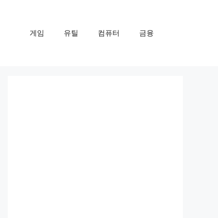
게임
유틸
컴퓨터
금융