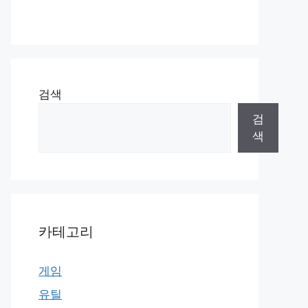
검색
검
색
카테고리
게임
유틸