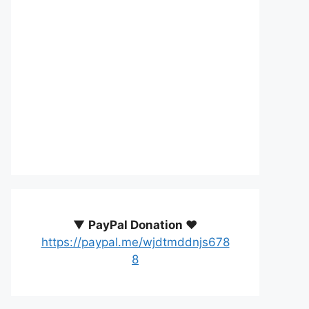
▼
PayPal Donation ♥️
https://paypal.me/wjdtmddnjs678
8