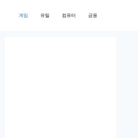
게임
유틸
컴퓨터
금융