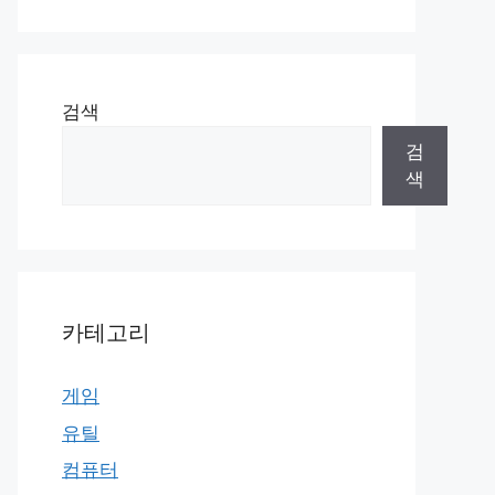
검색
검
색
카테고리
게임
유틸
컴퓨터