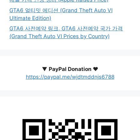
GTA6 얼티밋 에디션 (Grand Theft Auto VI
Ultimate Edition)
GTA6 사전예약 링크, GTA6 사전예약 국가 가격
(Grand Theft Auto VI Prices by Country)
▼
PayPal Donation ♥️
https://paypal.me/wjdtmddnjs6788