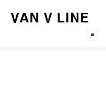
컨
텐
츠
로
건
너
메
뛰
기
뉴