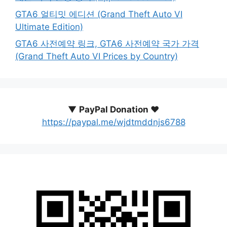
GTA6 얼티밋 에디션 (Grand Theft Auto VI
Ultimate Edition)
GTA6 사전예약 링크, GTA6 사전예약 국가 가격
(Grand Theft Auto VI Prices by Country)
▼
PayPal Donation ♥️
https://paypal.me/wjdtmddnjs6788