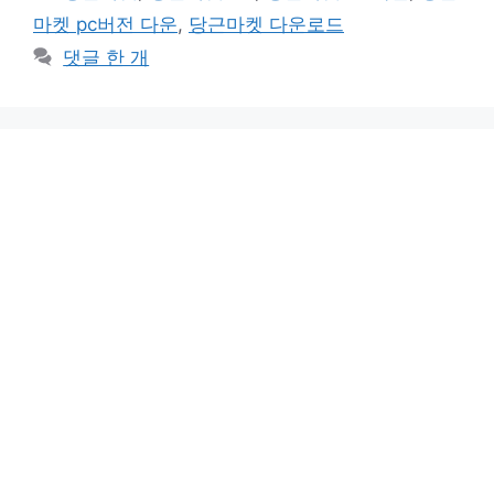
고
그
마켓 pc버전 다운
,
당근마켓 다운로드
리
댓글 한 개