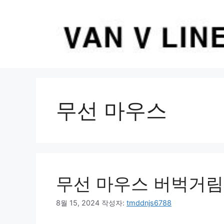
컨
텐
츠
로
건
너
뛰
기
무선 마우스
무선 마우스 버벅거림
8월 15, 2024
작성자:
tmddnjs6788