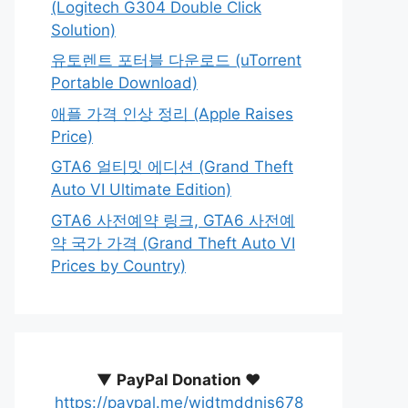
(Logitech G304 Double Click
Solution)
유토렌트 포터블 다운로드 (uTorrent
Portable Download)
애플 가격 인상 정리 (Apple Raises
Price)
GTA6 얼티밋 에디션 (Grand Theft
Auto VI Ultimate Edition)
GTA6 사전예약 링크, GTA6 사전예
약 국가 가격 (Grand Theft Auto VI
Prices by Country)
▼
PayPal Donation ♥️
https://paypal.me/wjdtmddnjs678