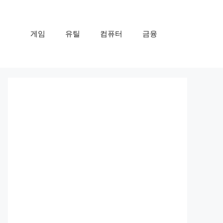
게임
유틸
컴퓨터
금융