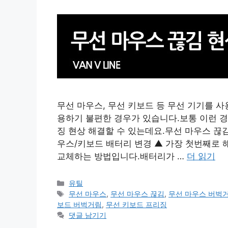
무선 마우스, 무선 키보드 등 무선 기기를 
용하기 불편한 경우가 있습니다.보통 이런 경
징 현상 해결할 수 있는데요.무선 마우스 끊김
우스/키보드 배터리 변경 ▲ 가장 첫번째로 
교체하는 방법입니다.배터리가 …
더 읽기
카
유틸
테
태
무선 마우스
,
무선 마우스 끊김
,
무선 마우스 버벅
고
그
보드 버벅거림
,
무선 키보드 프리징
리
댓글 남기기