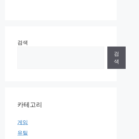
검색
검
색
카테고리
게임
유틸