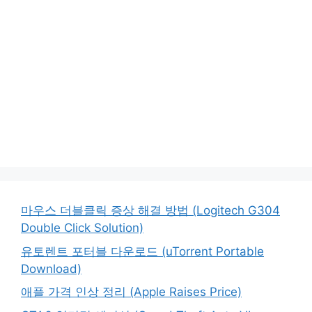
마우스 더블클릭 증상 해결 방법 (Logitech G304
Double Click Solution)
유토렌트 포터블 다운로드 (uTorrent Portable
Download)
애플 가격 인상 정리 (Apple Raises Price)