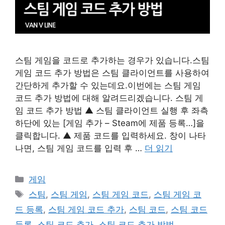
스팀 게임을 코드로 추가하는 경우가 있습니다.스팀
게임 코드 추가 방법은 스팀 클라이언트를 사용하여
간단하게 추가할 수 있는데요.이번에는 스팀 게임
코드 추가 방법에 대해 알려드리겠습니다. 스팀 게
임 코드 추가 방법 ▲ 스팀 클라이언트 실행 후 좌측
하단에 있는 [게임 추가 – Steam에 제품 등록…]을
클릭합니다. ▲ 제품 코드를 입력하세요. 창이 나타
나면, 스팀 게임 코드를 입력 후 …
더 읽기
카
게임
테
태
스팀
,
스팀 게임
,
스팀 게임 코드
,
스팀 게임 코
고
그
드 등록
,
스팀 게임 코드 추가
,
스팀 코드
,
스팀 코드
리
등록
,
스팀 코드 추가
,
스팀 코드 추가 방법