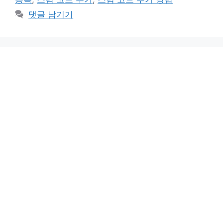
댓글 남기기