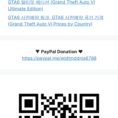
GTA6 얼티밋 에디션 (Grand Theft Auto VI
Ultimate Edition)
GTA6 사전예약 링크, GTA6 사전예약 국가 가격
(Grand Theft Auto VI Prices by Country)
▼
PayPal Donation ♥️
https://paypal.me/wjdtmddnjs6788