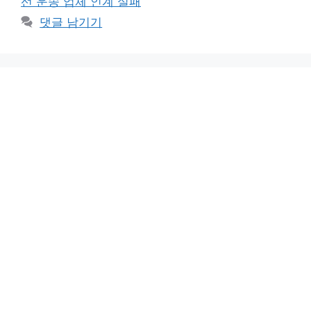
선 운송 업체 인계 실패
댓글 남기기