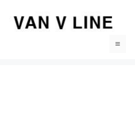
컨
텐
츠
로
건
너
메
뛰
기
뉴