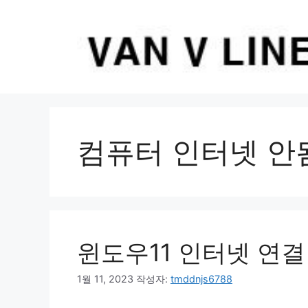
컨
텐
츠
로
건
너
뛰
기
컴퓨터 인터넷 안
윈도우11 인터넷 연
1월 11, 2023
작성자:
tmddnjs6788