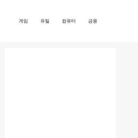
게임
유틸
컴퓨터
금융