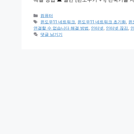
카
컴퓨터
테
태
윈도우11 네트워크
,
윈도우11 네트워크 초기화
,
윈
고
그
연결할 수 없습니다 해결 방법
,
인터넷
,
인터넷 끊김
,
리
댓글 남기기