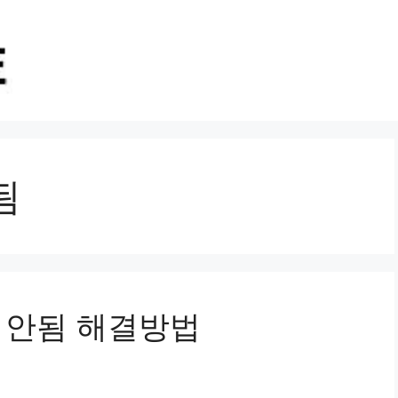
됨
결 안됨 해결방법