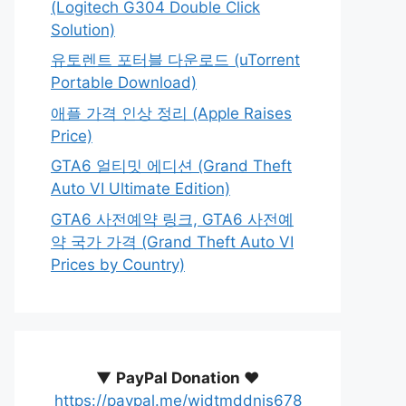
(Logitech G304 Double Click
Solution)
유토렌트 포터블 다운로드 (uTorrent
Portable Download)
애플 가격 인상 정리 (Apple Raises
Price)
GTA6 얼티밋 에디션 (Grand Theft
Auto VI Ultimate Edition)
GTA6 사전예약 링크, GTA6 사전예
약 국가 가격 (Grand Theft Auto VI
Prices by Country)
▼
PayPal Donation ♥️
https://paypal.me/wjdtmddnjs678