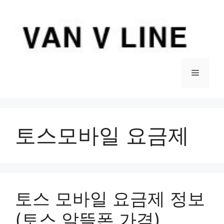
컨
텐
츠
로
건
너
메
뛰
기
뉴
토스모바일 요금제
토스 모바일 요금제 정보
(토스 알뜰폰 가격)