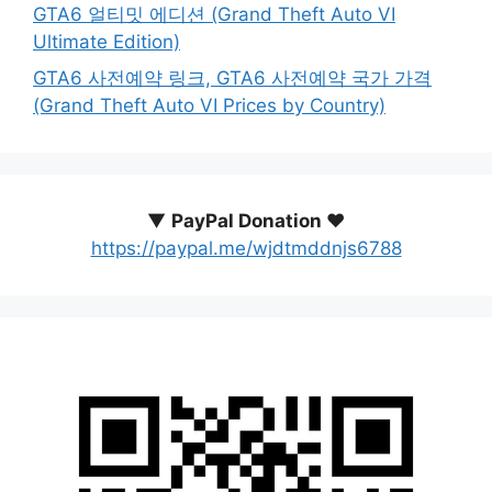
GTA6 얼티밋 에디션 (Grand Theft Auto VI
Ultimate Edition)
GTA6 사전예약 링크, GTA6 사전예약 국가 가격
(Grand Theft Auto VI Prices by Country)
▼
PayPal Donation ♥️
https://paypal.me/wjdtmddnjs6788