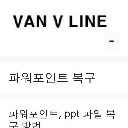
컨
텐
츠
로
건
너
메
뛰
기
뉴
파워포인트 복구
파워포인트, ppt 파일 복
구 방법