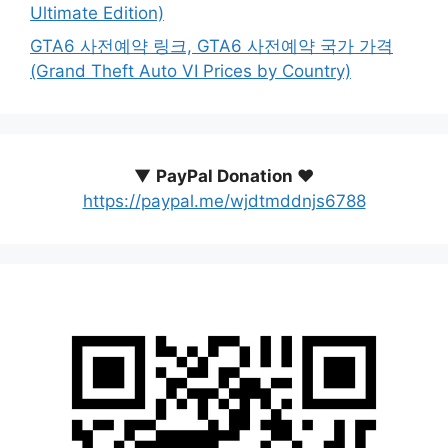
Ultimate Edition)
GTA6 사전예약 링크, GTA6 사전예약 국가 가격
(Grand Theft Auto VI Prices by Country)
▼
PayPal Donation ♥️
https://paypal.me/wjdtmddnjs6788