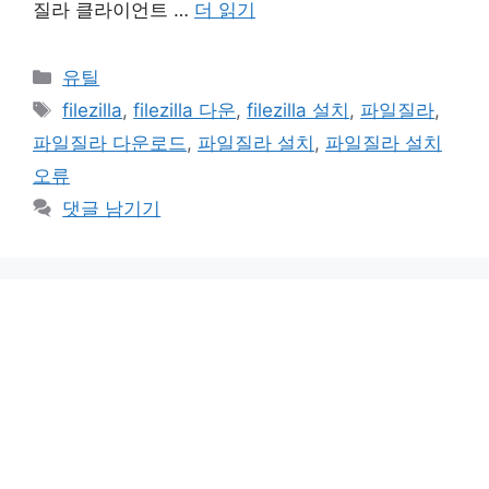
질라 클라이언트 …
더 읽기
카
유틸
테
태
filezilla
,
filezilla 다운
,
filezilla 설치
,
파일질라
,
고
그
파일질라 다운로드
,
파일질라 설치
,
파일질라 설치
리
오류
댓글 남기기