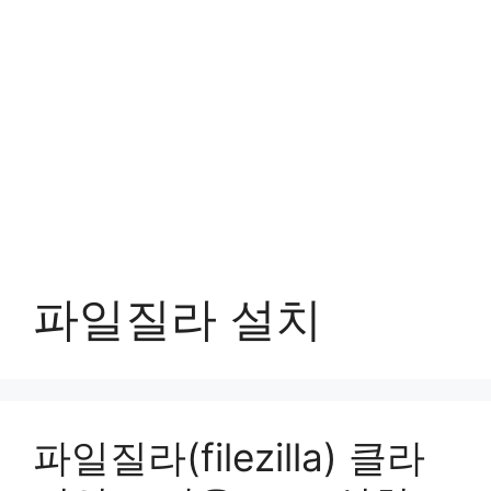
파일질라 설치
파일질라(filezilla) 클라