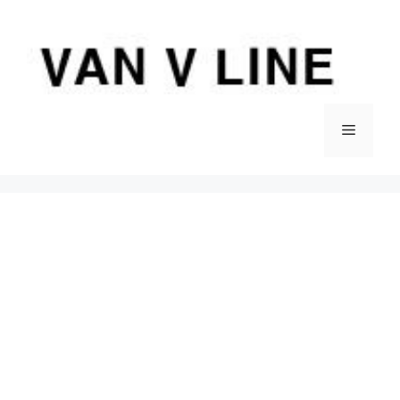
컨
텐
츠
로
건
너
메
뛰
기
뉴