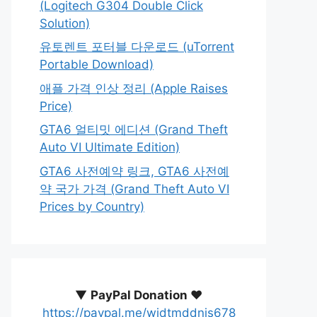
(Logitech G304 Double Click
Solution)
유토렌트 포터블 다운로드 (uTorrent
Portable Download)
애플 가격 인상 정리 (Apple Raises
Price)
GTA6 얼티밋 에디션 (Grand Theft
Auto VI Ultimate Edition)
GTA6 사전예약 링크, GTA6 사전예
약 국가 가격 (Grand Theft Auto VI
Prices by Country)
▼
PayPal Donation ♥️
https://paypal.me/wjdtmddnjs678