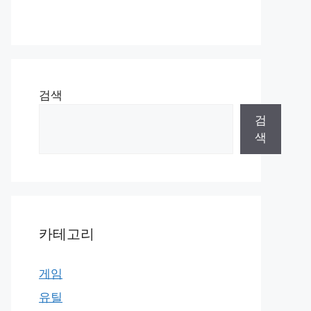
검색
검
색
카테고리
게임
유틸