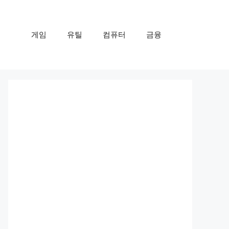
게임
유틸
컴퓨터
금융