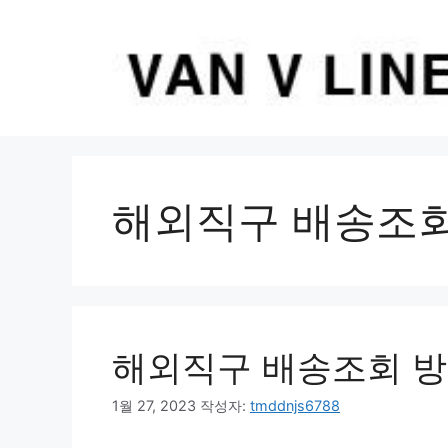
컨
텐
츠
로
건
너
뛰
기
해외직구 배송조회
해외직구 배송조회 
1월 27, 2023
작성자:
tmddnjs6788