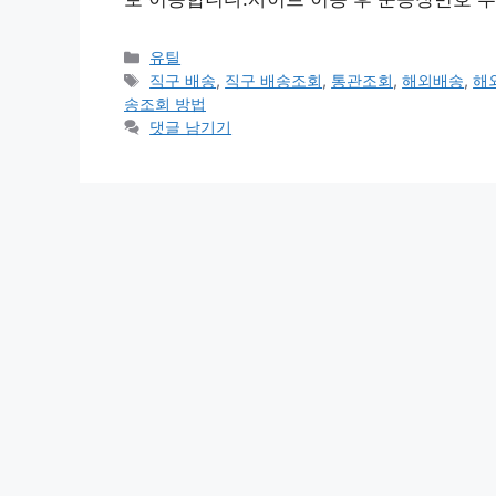
카
유틸
테
태
직구 배송
,
직구 배송조회
,
통관조회
,
해외배송
,
해
고
그
송조회 방법
리
댓글 남기기