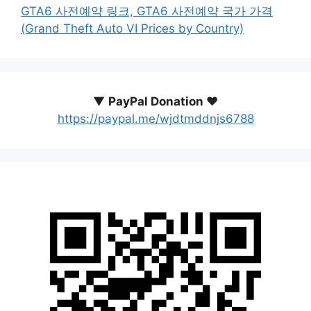
GTA6 사전예약 링크, GTA6 사전예약 국가 가격
(Grand Theft Auto VI Prices by Country)
▼
PayPal Donation ♥️
https://paypal.me/wjdtmddnjs6788