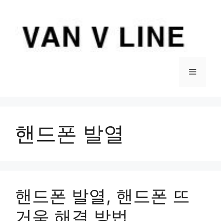
컨
텐
츠
로
건
너
메
뛰
기
뉴
핸드폰 발열
핸드폰 발열, 핸드폰 뜨
거움 해결 방법