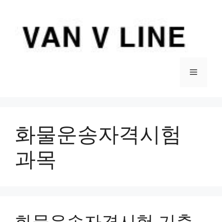
컨
텐
츠
로
건
너
메
뛰
기
뉴
화물운송자격시험
과목
화물운송자격시험 기출