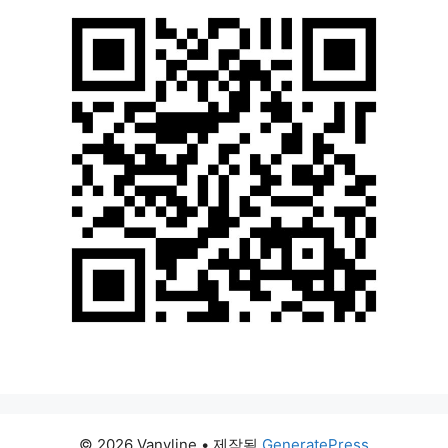
© 2026 Vanvline
• 제작됨
GeneratePress