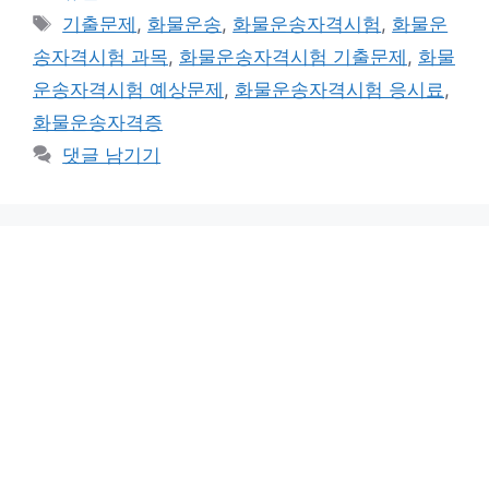
테
태
기출문제
,
화물운송
,
화물운송자격시험
,
화물운
고
그
송자격시험 과목
,
화물운송자격시험 기출문제
,
화물
리
운송자격시험 예상문제
,
화물운송자격시험 응시료
,
화물운송자격증
댓글 남기기