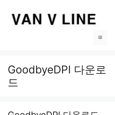
컨
텐
츠
로
건
너
메
뛰
기
뉴
GoodbyeDPI 다운로
드
GoodbyeDPI 다운로드