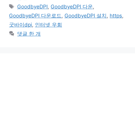
테
태
GoodbyeDPI
,
GoodbyeDPI 다운
,
고
그
GoodbyeDPI 다운로드
,
GoodbyeDPI 설치
,
https
,
리
굿바이dpi
,
인터넷 우회
댓글 한 개