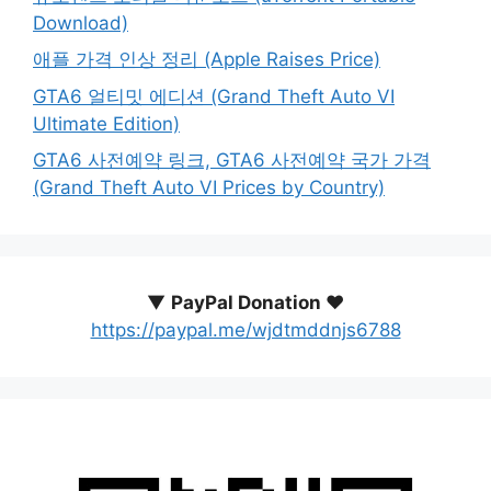
Download)
애플 가격 인상 정리 (Apple Raises Price)
GTA6 얼티밋 에디션 (Grand Theft Auto VI
Ultimate Edition)
GTA6 사전예약 링크, GTA6 사전예약 국가 가격
(Grand Theft Auto VI Prices by Country)
▼
PayPal Donation ♥️
https://paypal.me/wjdtmddnjs6788