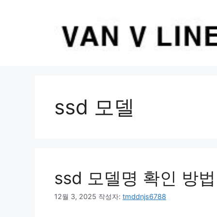
컨
텐
츠
로
건
너
뛰
기
ssd 모델
ssd 모델명 확인 방법
12월 3, 2025
작성자:
tmddnjs6788