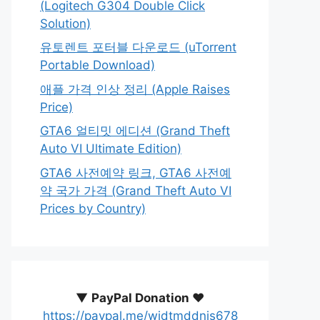
(Logitech G304 Double Click
Solution)
유토렌트 포터블 다운로드 (uTorrent
Portable Download)
애플 가격 인상 정리 (Apple Raises
Price)
GTA6 얼티밋 에디션 (Grand Theft
Auto VI Ultimate Edition)
GTA6 사전예약 링크, GTA6 사전예
약 국가 가격 (Grand Theft Auto VI
Prices by Country)
▼
PayPal Donation ♥️
https://paypal.me/wjdtmddnjs678