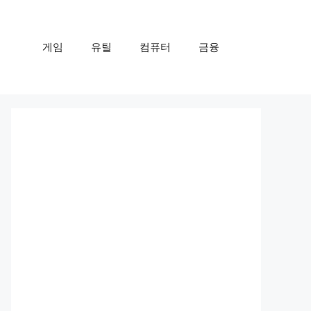
게임
유틸
컴퓨터
금융