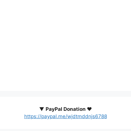
▼
PayPal Donation ♥️
https://paypal.me/wjdtmddnjs6788