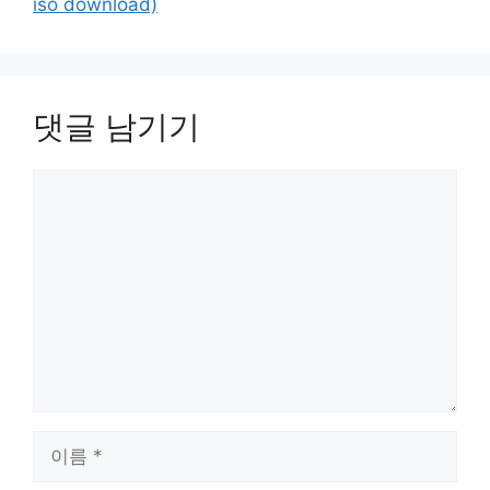
iso download)
댓글 남기기
댓
글
이
름