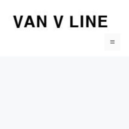
컨
텐
츠
로
건
너
메
뛰
기
뉴