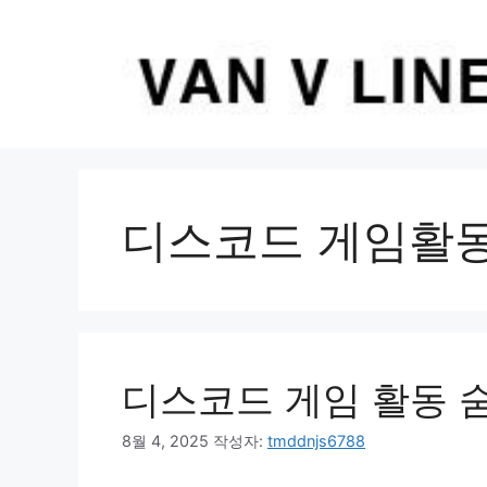
컨
텐
츠
로
건
너
뛰
기
디스코드 게임활
디스코드 게임 활동 
8월 4, 2025
작성자:
tmddnjs6788