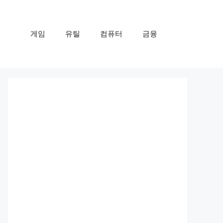
게임
유틸
컴퓨터
금융