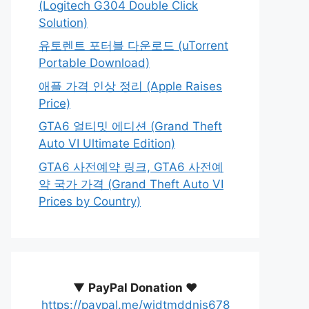
(Logitech G304 Double Click
Solution)
유토렌트 포터블 다운로드 (uTorrent
Portable Download)
애플 가격 인상 정리 (Apple Raises
Price)
GTA6 얼티밋 에디션 (Grand Theft
Auto VI Ultimate Edition)
GTA6 사전예약 링크, GTA6 사전예
약 국가 가격 (Grand Theft Auto VI
Prices by Country)
▼
PayPal Donation ♥️
https://paypal.me/wjdtmddnjs678