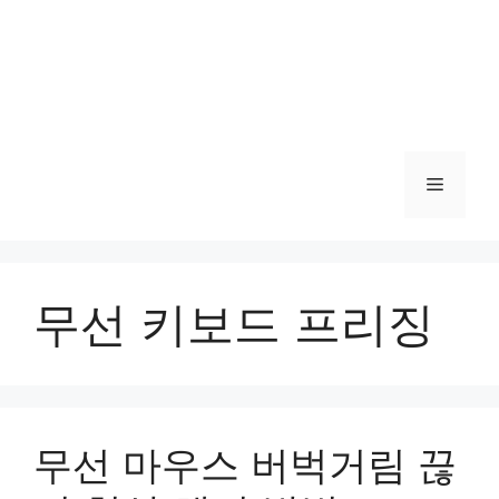
메
뉴
무선 키보드 프리징
무선 마우스 버벅거림 끊