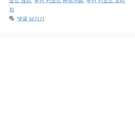
보드 끊김
,
무선 키보드 버벅거림
,
무선 키보드 프리
징
댓글 남기기