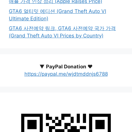
애플 가격 인상 정리 (Apple Raises Price)
GTA6 얼티밋 에디션 (Grand Theft Auto VI
Ultimate Edition)
GTA6 사전예약 링크, GTA6 사전예약 국가 가격
(Grand Theft Auto VI Prices by Country)
▼
PayPal Donation ♥️
https://paypal.me/wjdtmddnjs6788