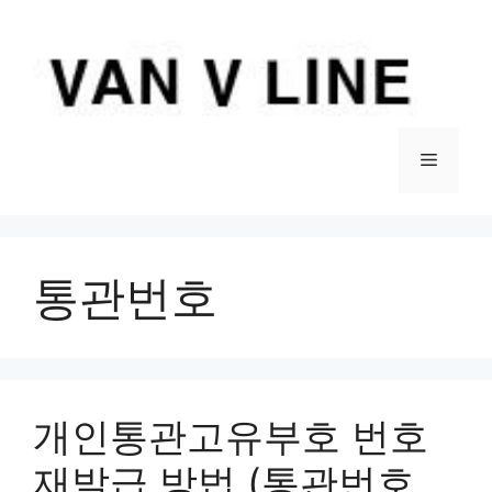
컨
텐
츠
로
건
너
메
뛰
기
뉴
통관번호
개인통관고유부호 번호
재발급 방법 (통관번호