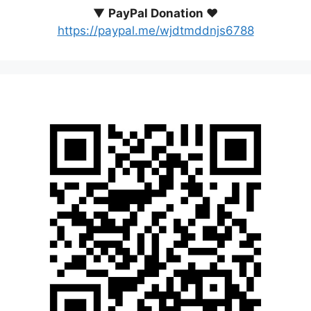
▼
PayPal Donation ♥️
https://paypal.me/wjdtmddnjs6788