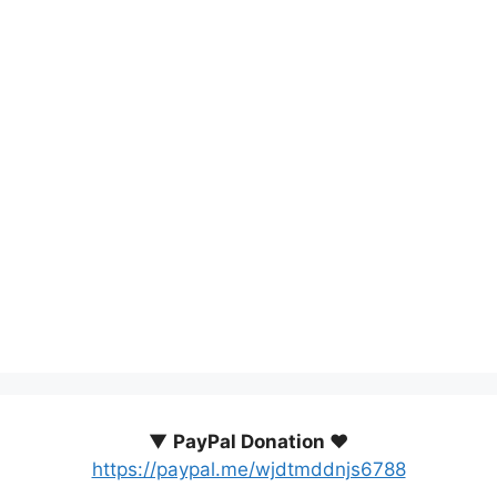
▼
PayPal Donation ♥️
https://paypal.me/wjdtmddnjs6788