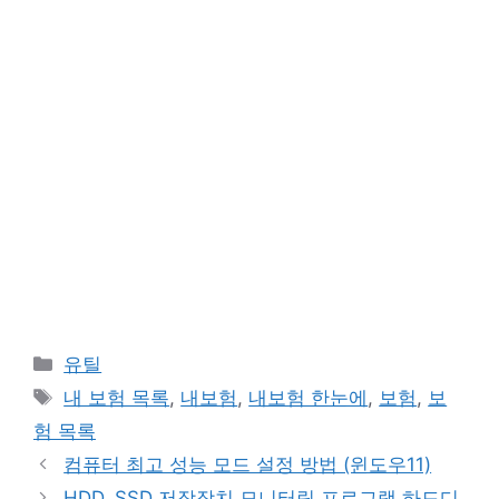
카
유틸
테
태
내 보험 목록
,
내보험
,
내보험 한눈에
,
보험
,
보
고
그
험 목록
리
컴퓨터 최고 성능 모드 설정 방법 (윈도우11)
HDD, SSD 저장장치 모니터링 프로그램 하드디