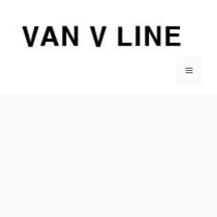
컨
텐
츠
로
건
너
메
뛰
기
뉴