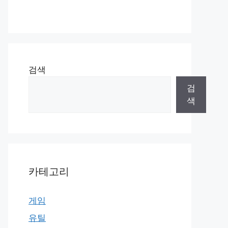
검색
검
색
카테고리
게임
유틸