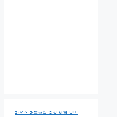
마우스 더블클릭 증상 해결 방법