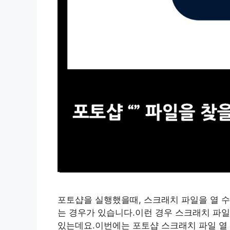
포토샵을 실행했을때, 스크래치 파일을 열 수
는 경우가 있습니다.이런 경우 스크래치 파
있는데요.이번에는 포토샵 스크래치 파일 열 