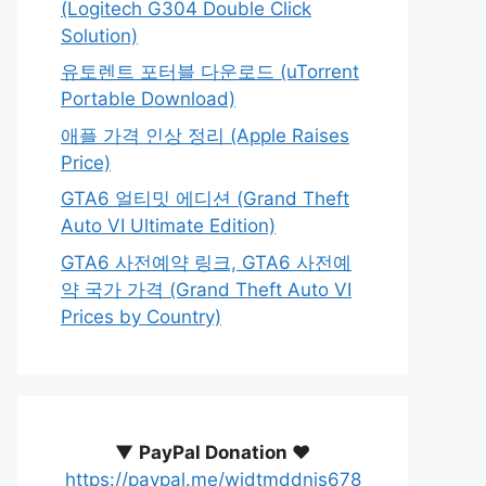
(Logitech G304 Double Click
Solution)
유토렌트 포터블 다운로드 (uTorrent
Portable Download)
애플 가격 인상 정리 (Apple Raises
Price)
GTA6 얼티밋 에디션 (Grand Theft
Auto VI Ultimate Edition)
GTA6 사전예약 링크, GTA6 사전예
약 국가 가격 (Grand Theft Auto VI
Prices by Country)
▼
PayPal Donation ♥️
https://paypal.me/wjdtmddnjs678