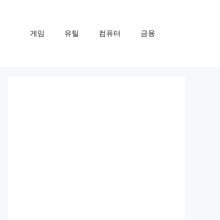
게임
유틸
컴퓨터
금융