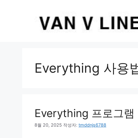
컨
텐
츠
로
건
너
뛰
기
Everything 사용
Everything 프로
8월 20, 2025
작성자:
tmddnjs6788