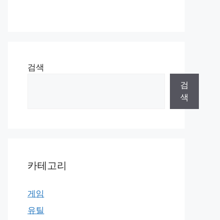
검색
검
색
카테고리
게임
유틸