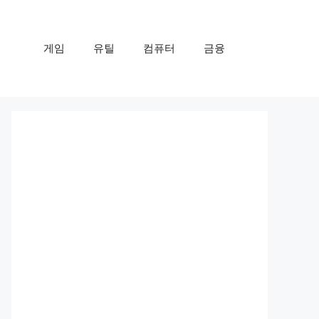
게임
유틸
컴퓨터
금융