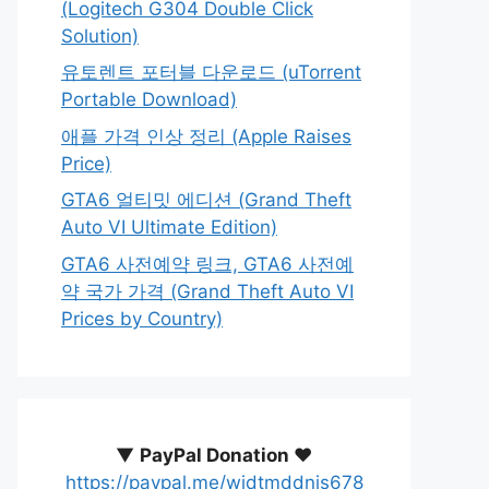
(Logitech G304 Double Click
Solution)
유토렌트 포터블 다운로드 (uTorrent
Portable Download)
애플 가격 인상 정리 (Apple Raises
Price)
GTA6 얼티밋 에디션 (Grand Theft
Auto VI Ultimate Edition)
GTA6 사전예약 링크, GTA6 사전예
약 국가 가격 (Grand Theft Auto VI
Prices by Country)
▼
PayPal Donation ♥️
https://paypal.me/wjdtmddnjs678