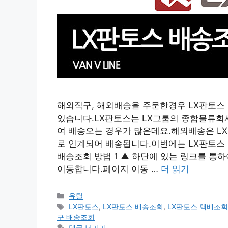
해외직구, 해외배송을 주문한경우 LX판토스
있습니다.LX판토스는 LX그룹의 종합물류회사
여 배송오는 경우가 많은데요.해외배송은 L
로 인계되어 배송됩니다.이번에는 LX판토스 
배송조회 방법 1 ▲ 하단에 있는 링크를 통하여
이동합니다.페이지 이동 …
더 읽기
카
유틸
테
태
LX판토스
,
LX판토스 배송조회
,
LX판토스 택배조
고
그
구 배송조회
리
댓글 남기기