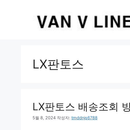
컨
텐
츠
로
건
너
뛰
기
LX판토스
LX판토스 배송조회 
5월 8, 2024
작성자:
tmddnjs6788