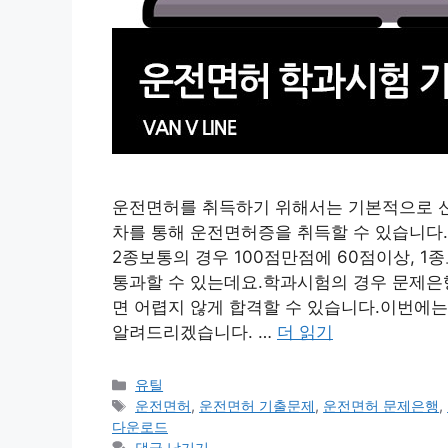
운전면허를 취득하기 위해서는 기본적으로 신체
차를 통해 운전면허증을 취득할 수 있습니다
2종보통의 경우 100점만점에 60점이상, 1
통과할 수 있는데요.학과시험의 경우 문제은
면 어렵지 않게 합격할 수 있습니다.이번에
알려드리겠습니다. …
더 읽기
카
유틸
테
태
운전면허
,
운전면허 기출문제
,
운전면허 문제은행
,
고
그
다운로드
리
댓글 남기기