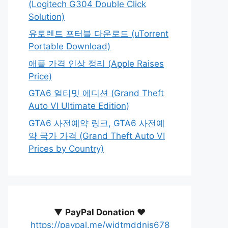
(Logitech G304 Double Click
Solution)
유토렌트 포터블 다운로드 (uTorrent
Portable Download)
애플 가격 인상 정리 (Apple Raises
Price)
GTA6 얼티밋 에디션 (Grand Theft
Auto VI Ultimate Edition)
GTA6 사전예약 링크, GTA6 사전예
약 국가 가격 (Grand Theft Auto VI
Prices by Country)
▼
PayPal Donation ♥️
https://paypal.me/wjdtmddnjs678