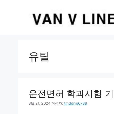
컨
텐
츠
로
건
너
뛰
기
유틸
운전면허 학과시험 
8월 21, 2024
작성자:
tmddnjs6788