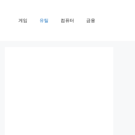
게임
유틸
컴퓨터
금융