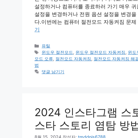
설정하거나 컴퓨터를 종료하러 가기 매우 귀
설정을 변경하거나 전원 옵션 설정을 변경을
다.이번에는 컴퓨터 절전모드 자동켜짐 문제 
기
카
유틸
테
태
윈도우 절전모드
,
윈도우 절전모드 자동켜짐
,
윈도
고
그
모드 오류
,
절전모드 자동켜짐
,
절전모드 자동켜짐 해
리
법
댓글 남기기
2024 인스타그램 스
스타 스토리 염탐 방법
8월 15, 2024
작성자:
tmddnjs6788