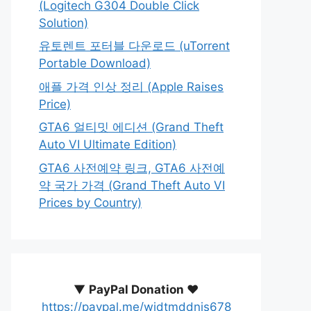
(Logitech G304 Double Click
Solution)
유토렌트 포터블 다운로드 (uTorrent
Portable Download)
애플 가격 인상 정리 (Apple Raises
Price)
GTA6 얼티밋 에디션 (Grand Theft
Auto VI Ultimate Edition)
GTA6 사전예약 링크, GTA6 사전예
약 국가 가격 (Grand Theft Auto VI
Prices by Country)
▼
PayPal Donation ♥️
https://paypal.me/wjdtmddnjs678