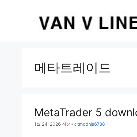
컨
텐
츠
로
건
너
뛰
기
메타트레이드
MetaTrader 5 do
1월 24, 2026
작성자:
tmddnjs6788