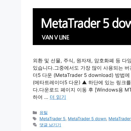
외환 및 선물, 주식, 원자재, 암호화폐 등 다양
있습니다.그중에서도 가장 많이 사용되는 버전은
더5 다운 (MetaTrader 5 download) 방
(메타트레이더5 다운) ▲ 하단에 있는 링크를 통해
다.다운로드 페이지 이동 후 [Windows용 MT5 
하여 …
더 읽기
카
유틸
테
태
MetaTrader 5
,
MetaTrader 5 down
,
MetaTrader
고
그
댓글 남기기
리