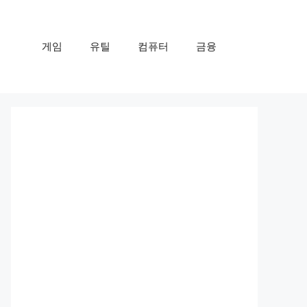
게임
유틸
컴퓨터
금융