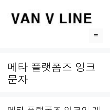
컨
텐
츠
로
건
너
메
뛰
기
뉴
메타 플랫폼즈 잉크
문자
메타 플랫폼즈 잉크의 개