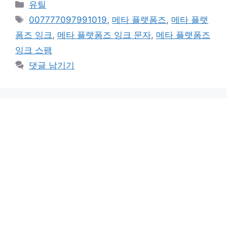
카
유틸
테
태
007777097991019
,
메타 플랫폼즈
,
메타 플랫
고
그
폼즈 잉크
,
메타 플랫폼즈 잉크 문자
,
메타 플랫폼즈
리
잉크 스팸
댓글 남기기