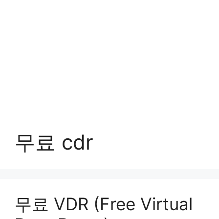
무료 cdr
무료 VDR (Free Virtual