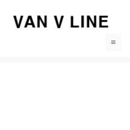
컨
텐
츠
로
건
너
메
뛰
기
뉴