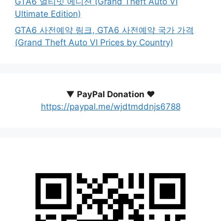
GTA6 얼티밋 에디션 (Grand Theft Auto VI
Ultimate Edition)
GTA6 사전예약 링크, GTA6 사전예약 국가 가격
(Grand Theft Auto VI Prices by Country)
▼
PayPal Donation ♥️
https://paypal.me/wjdtmddnjs6788