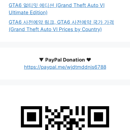
GTA6 얼티밋 에디션 (Grand Theft Auto VI
Ultimate Edition)
GTA6 사전예약 링크, GTA6 사전예약 국가 가격
(Grand Theft Auto VI Prices by Country)
▼
PayPal Donation ♥️
https://paypal.me/wjdtmddnjs6788