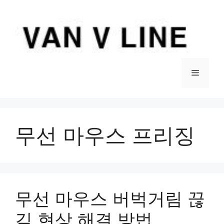
컨
텐
츠
로
건
너
메
뛰
기
뉴
무선 마우스 프리징
무선 마우스 버벅거림 끊
김 현상 해결 방법