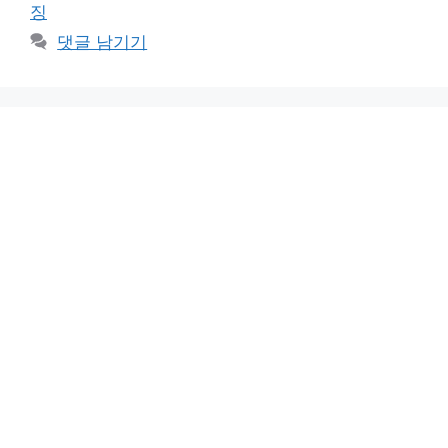
징
댓글 남기기