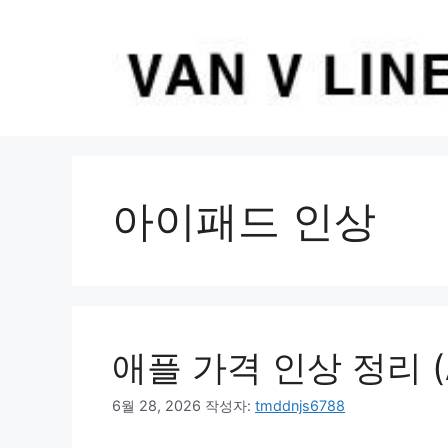
컨
텐
츠
로
건
너
뛰
기
아이패드 인상
애플 가격 인상 정리 (App
6월 28, 2026
작성자:
tmddnjs6788