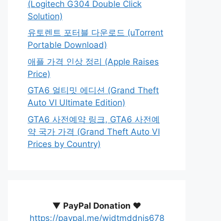
(Logitech G304 Double Click
Solution)
유토렌트 포터블 다운로드 (uTorrent
Portable Download)
애플 가격 인상 정리 (Apple Raises
Price)
GTA6 얼티밋 에디션 (Grand Theft
Auto VI Ultimate Edition)
GTA6 사전예약 링크, GTA6 사전예
약 국가 가격 (Grand Theft Auto VI
Prices by Country)
▼
PayPal Donation ♥️
https://paypal.me/wjdtmddnjs678