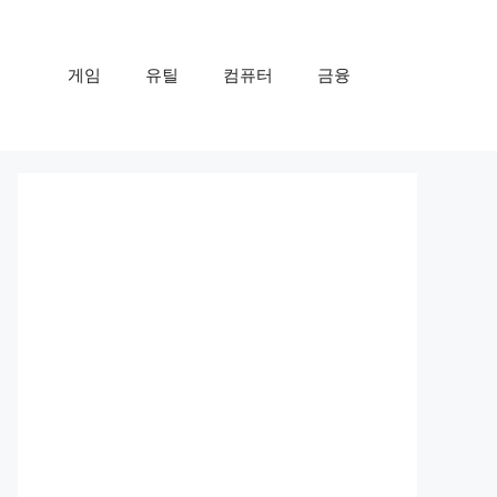
게임
유틸
컴퓨터
금융