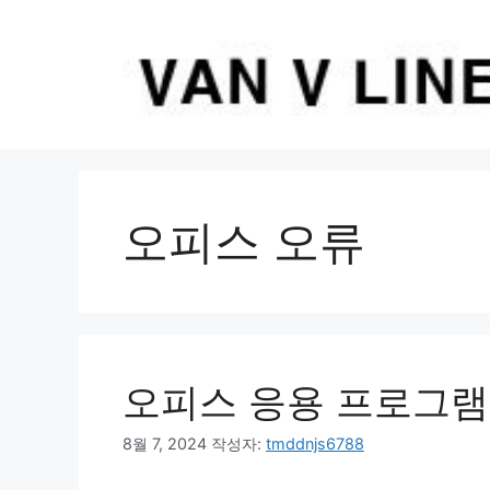
컨
텐
츠
로
건
너
뛰
기
오피스 오류
오피스 응용 프로그램
8월 7, 2024
작성자:
tmddnjs6788