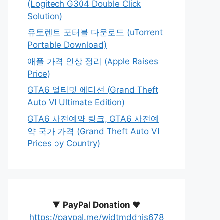
(Logitech G304 Double Click
Solution)
유토렌트 포터블 다운로드 (uTorrent
Portable Download)
애플 가격 인상 정리 (Apple Raises
Price)
GTA6 얼티밋 에디션 (Grand Theft
Auto VI Ultimate Edition)
GTA6 사전예약 링크, GTA6 사전예
약 국가 가격 (Grand Theft Auto VI
Prices by Country)
▼
PayPal Donation ♥️
https://paypal.me/wjdtmddnjs678