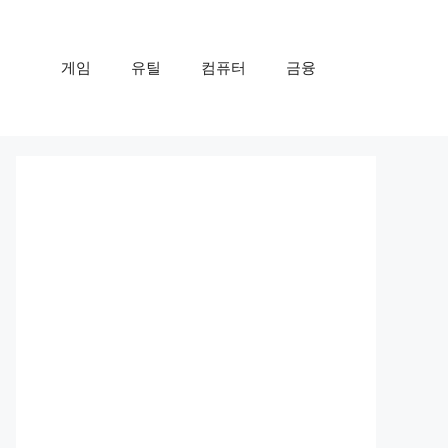
게임
유틸
컴퓨터
금융