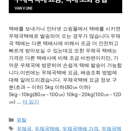
택배를 보내거나 인터넷 쇼핑몰에서 택배를 시키면
우체국택배로 발송되어 오는 경우가 많습니다.우체
국 택배는 다른 택배사에 비해서 조금 더 안전하고
빠르게 받아보실 수 있는데요.또한 우체국 택배는
가격은 다른 택배사에 비해 조금 비싼편이지만, 가
까운 우체국에 방문하여 손쉽게 택배 발송이 가능합
니다.이번에는 우체국택배 요금, 배송조회 방법에
대해 알려드리겠습니다. 우체국택배 요금 정보 구
분(초과 ~ 이하) 5kg 이하(80㎝ 이하)
5kg∼10kg(80㎝∼100㎝) 10kg∼20kg(100㎝∼120
㎝) …
더 읽기
카
유틸
테
태
우체국
,
우체국택배
,
우체국택배 가격
,
우체국택