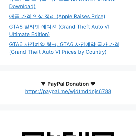
Download)
애플 가격 인상 정리 (Apple Raises Price)
GTA6 얼티밋 에디션 (Grand Theft Auto VI
Ultimate Edition)
GTA6 사전예약 링크, GTA6 사전예약 국가 가격
(Grand Theft Auto VI Prices by Country)
▼
PayPal Donation ♥️
https://paypal.me/wjdtmddnjs6788