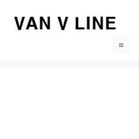
컨
텐
츠
로
건
너
메
뛰
기
뉴