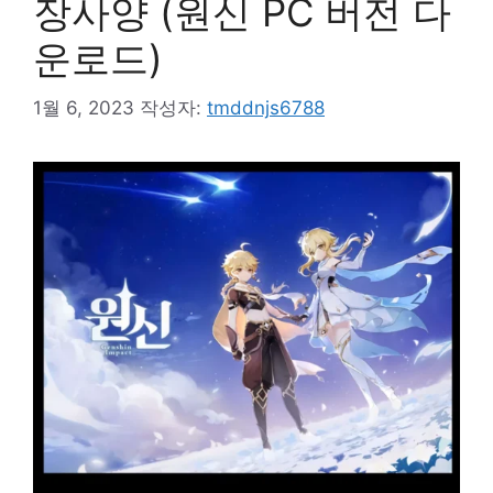
장사양 (원신 PC 버전 다
운로드)
1월 6, 2023
작성자:
tmddnjs6788