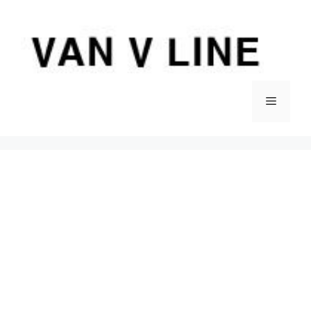
컨
텐
츠
로
건
너
메
뛰
기
뉴