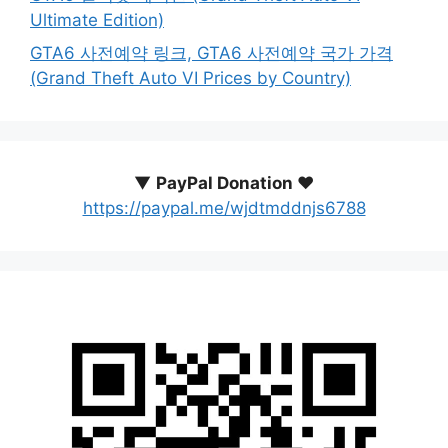
Ultimate Edition)
GTA6 사전예약 링크, GTA6 사전예약 국가 가격
(Grand Theft Auto VI Prices by Country)
▼
PayPal Donation ♥️
https://paypal.me/wjdtmddnjs6788