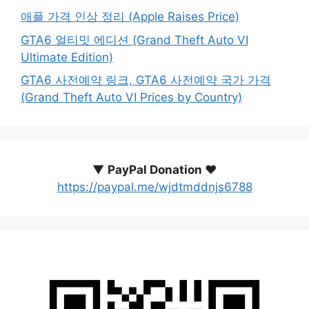
애플 가격 인상 정리 (Apple Raises Price)
GTA6 얼티밋 에디션 (Grand Theft Auto VI
Ultimate Edition)
GTA6 사전예약 링크, GTA6 사전예약 국가 가격
(Grand Theft Auto VI Prices by Country)
▼
PayPal Donation ♥️
https://paypal.me/wjdtmddnjs6788