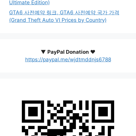
Ultimate Edition)
GTA6 사전예약 링크, GTA6 사전예약 국가 가격
(Grand Theft Auto VI Prices by Country)
▼
PayPal Donation ♥️
https://paypal.me/wjdtmddnjs6788