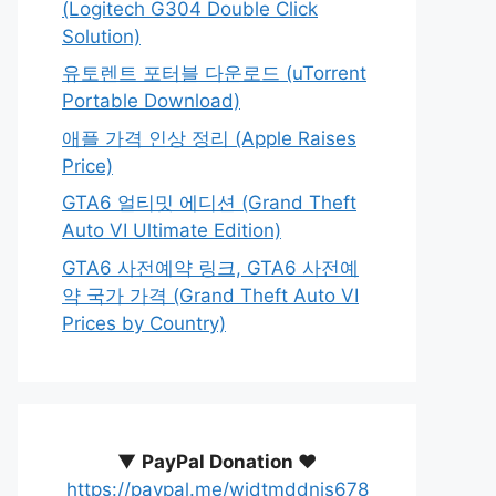
(Logitech G304 Double Click
Solution)
유토렌트 포터블 다운로드 (uTorrent
Portable Download)
애플 가격 인상 정리 (Apple Raises
Price)
GTA6 얼티밋 에디션 (Grand Theft
Auto VI Ultimate Edition)
GTA6 사전예약 링크, GTA6 사전예
약 국가 가격 (Grand Theft Auto VI
Prices by Country)
▼
PayPal Donation ♥️
https://paypal.me/wjdtmddnjs678