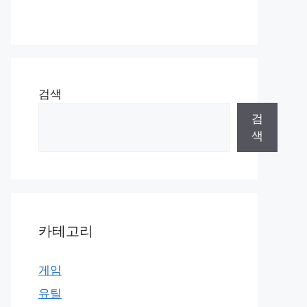
검색
검
색
카테고리
게임
유틸