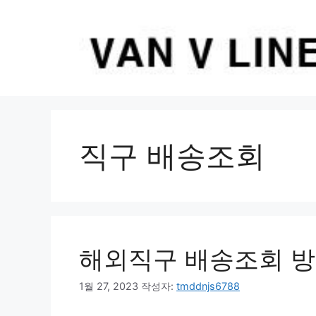
컨
텐
츠
로
건
너
뛰
기
직구 배송조회
해외직구 배송조회 
1월 27, 2023
작성자:
tmddnjs6788