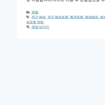
카
유틸
테
태
직구 배송
,
직구 배송조회
,
통관조회
,
해외배송
,
해
고
그
송조회 방법
리
댓글 남기기