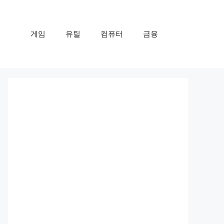
게임
유틸
컴퓨터
금융