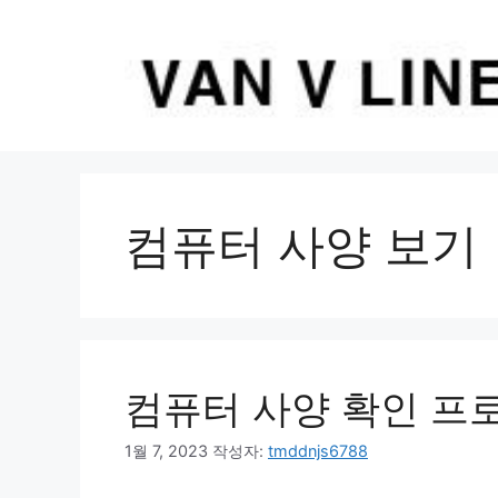
컨
텐
츠
로
건
너
뛰
기
컴퓨터 사양 보기
컴퓨터 사양 확인 프
1월 7, 2023
작성자:
tmddnjs6788