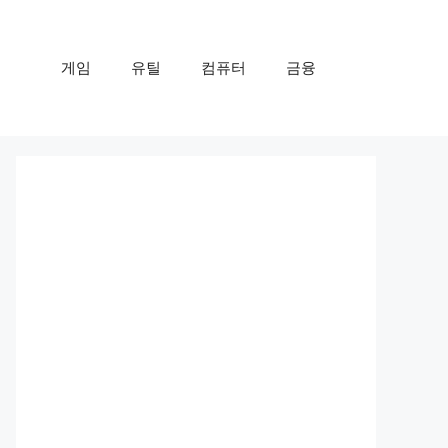
게임
유틸
컴퓨터
금융