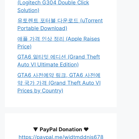
(Logitech G304 Double Click
Solution)
유토렌트 포터블 다운로드 (uTorrent
Portable Download)
애플 가격 인상 정리 (Apple Raises
Price)
GTA6 얼티밋 에디션 (Grand Theft
Auto VI Ultimate Edition)
GTA6 사전예약 링크, GTA6 사전예
약 국가 가격 (Grand Theft Auto VI
Prices by Country)
▼
PayPal Donation ♥️
https://paypal.me/wjdtmddnjs678