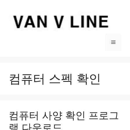
컨
텐
츠
로
건
너
메
뛰
기
뉴
컴퓨터 스펙 확인
컴퓨터 사양 확인 프로그
램 다운로드