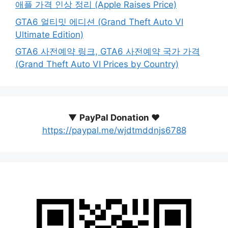
애플 가격 인상 정리 (Apple Raises Price)
GTA6 얼티밋 에디션 (Grand Theft Auto VI
Ultimate Edition)
GTA6 사전예약 링크, GTA6 사전예약 국가 가격
(Grand Theft Auto VI Prices by Country)
▼
PayPal Donation ♥️
https://paypal.me/wjdtmddnjs6788