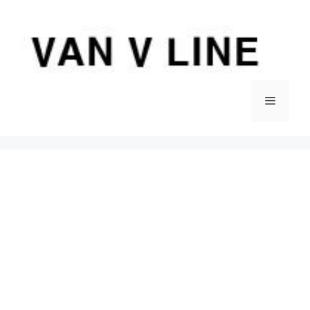
컨
텐
츠
로
건
너
메
뛰
기
뉴