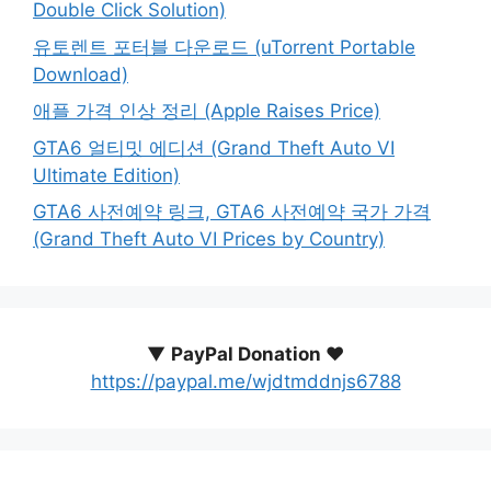
Double Click Solution)
유토렌트 포터블 다운로드 (uTorrent Portable
Download)
애플 가격 인상 정리 (Apple Raises Price)
GTA6 얼티밋 에디션 (Grand Theft Auto VI
Ultimate Edition)
GTA6 사전예약 링크, GTA6 사전예약 국가 가격
(Grand Theft Auto VI Prices by Country)
▼
PayPal Donation ♥️
https://paypal.me/wjdtmddnjs6788