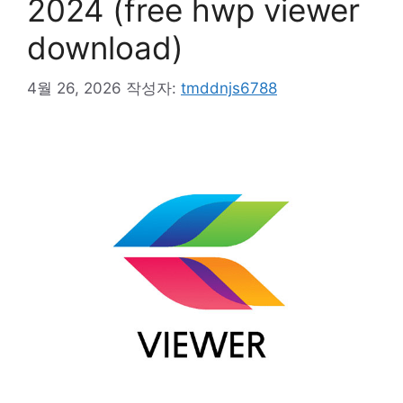
2024 (free hwp viewer
download)
4월 26, 2026
작성자:
tmddnjs6788