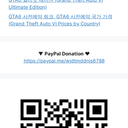
Ultimate Edition)
GTA6 사전예약 링크, GTA6 사전예약 국가 가격
(Grand Theft Auto VI Prices by Country)
▼
PayPal Donation ♥️
https://paypal.me/wjdtmddnjs6788