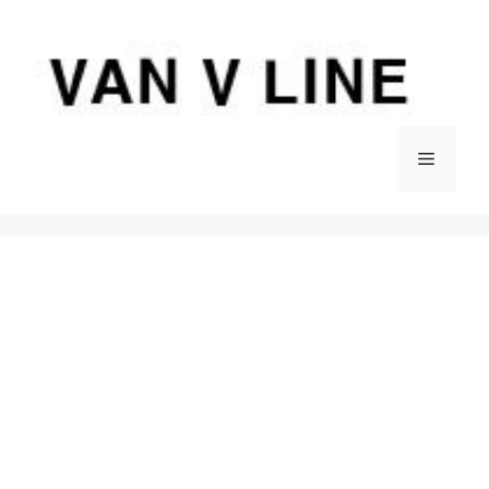
컨
텐
츠
로
건
너
메
뛰
기
뉴