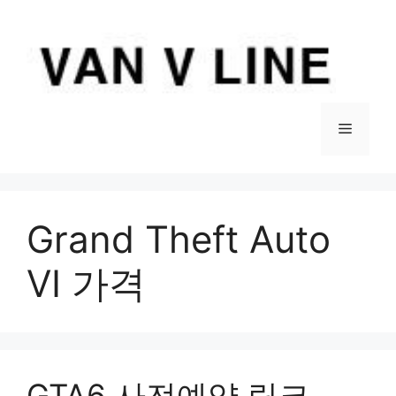
컨
텐
츠
로
건
너
메
뛰
기
뉴
Grand Theft Auto
VI 가격
GTA6 사전예약 링크,