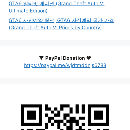
GTA6 얼티밋 에디션 (Grand Theft Auto VI
Ultimate Edition)
GTA6 사전예약 링크, GTA6 사전예약 국가 가격
(Grand Theft Auto VI Prices by Country)
▼
PayPal Donation ♥️
https://paypal.me/wjdtmddnjs6788