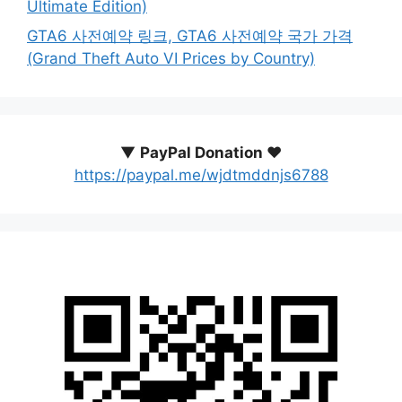
Ultimate Edition)
GTA6 사전예약 링크, GTA6 사전예약 국가 가격
(Grand Theft Auto VI Prices by Country)
▼
PayPal Donation ♥️
https://paypal.me/wjdtmddnjs6788