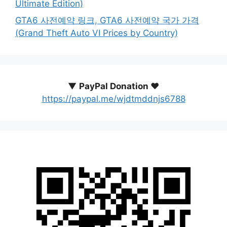
Ultimate Edition)
GTA6 사전예약 링크, GTA6 사전예약 국가 가격
(Grand Theft Auto VI Prices by Country)
▼
PayPal Donation ♥️
https://paypal.me/wjdtmddnjs6788