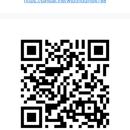
https://paypal.me/wjdtmddnjs6788