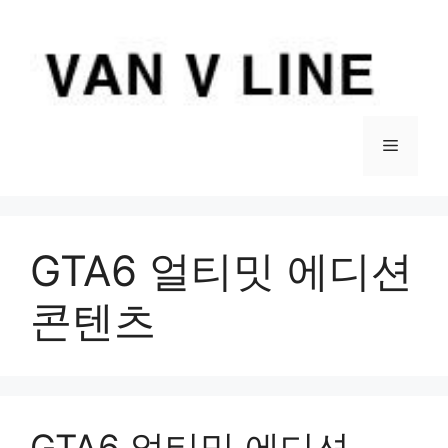
컨
텐
츠
로
건
너
메
뛰
기
뉴
GTA6 얼티밋 에디션
콘텐츠
GTA6 얼티밋 에디션