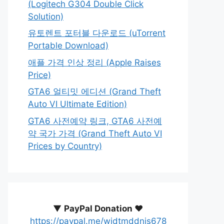
(Logitech G304 Double Click
Solution)
유토렌트 포터블 다운로드 (uTorrent
Portable Download)
애플 가격 인상 정리 (Apple Raises
Price)
GTA6 얼티밋 에디션 (Grand Theft
Auto VI Ultimate Edition)
GTA6 사전예약 링크, GTA6 사전예
약 국가 가격 (Grand Theft Auto VI
Prices by Country)
▼
PayPal Donation ♥️
https://paypal.me/wjdtmddnjs678