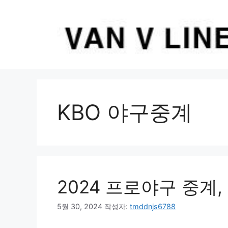
컨
텐
츠
로
건
너
뛰
기
KBO 야구중계
2024 프로야구 중계,
5월 30, 2024
작성자:
tmddnjs6788