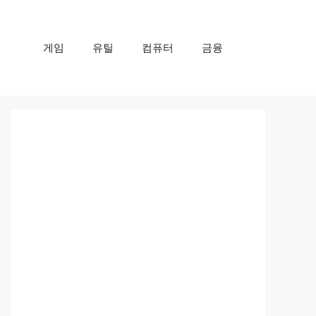
게임
유틸
컴퓨터
금융